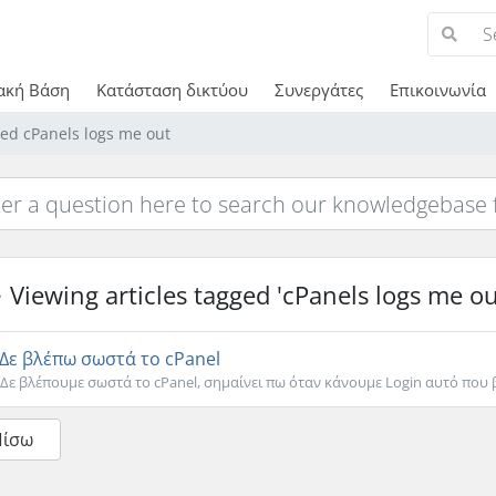
ακή Βάση
Κατάσταση δικτύου
Συνεργάτες
Επικοινωνία
ged cPanels logs me out
Viewing articles tagged 'cPanels logs me ou
Δε βλέπω σωστά το cPanel
Δε βλέπουμε σωστά το cPanel, σημαίνει πω όταν κάνουμε Login αυτό που β
Πίσω