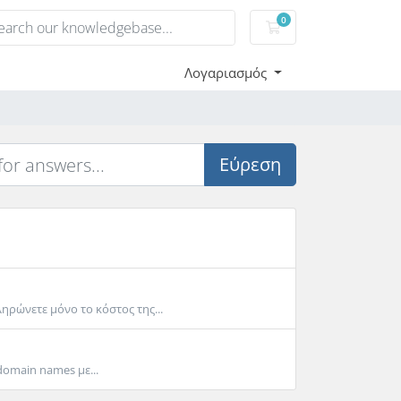
0
Καλάθι αγορών
Λογαριασμός
Εύρεση
ηρώνετε μόνο το κόστος της...
domain names με...