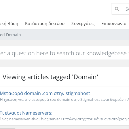
ακή Βάση
Κατάσταση δικτύου
Συνεργάτες
Επικοινωνία
gged Domain
Viewing articles tagged 'Domain'
Mεταφορά domain .com στην stigmahost
H χρέωση για την μεταφορά του domain στην Stigmahost είναι δωρεάν, πλ
Τι είναι οι Nameservers;
Ένας nameserver, είναι ένας server / υπολογιστής που κάνει αντιστοίχιση 