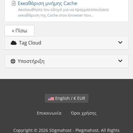
Εκκαθάριση μνήμης Cache
Ακολουθήστε τον οδηγό για να πραγματοποιήσετε
εκκαθάριση της Cache στον browser που...
« Πίσω
Tag Cloud
Υποστήριξη
English / € EUR
Επικοινωνία
Όροι χρήσης
Copyright © 2026 Stigmahost - Plegmahost. All Rights