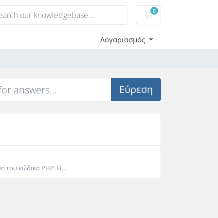
0
Καλάθι αγορών
Λογαριασμός
Εύρεση
 του κώδικα PHP. Η...