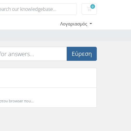
0
Καλάθι αγορών
Λογαριασμός
Εύρεση
τον browser που...